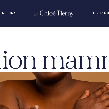
VENTIONS
LES TARI
Médecine Esthétiq
Mon visage
tion mam
Ma poitrine
Ma silhouette
m
Mon corps post-par
Chirurgie
reconstructrice
Chirurgie de l’hom