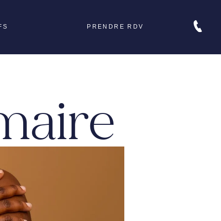
FS
PRENDRE RDV
ue
maire
tum
me