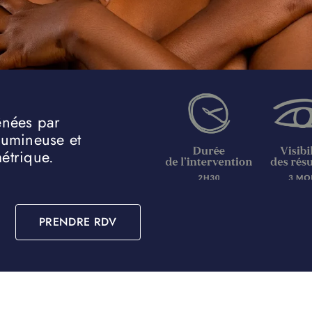
ênées par
lumineuse et
étrique.
PRENDRE RDV