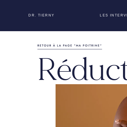
DR. TIERNY
LES INTER
Médecine esthétique
RETOUR À LA PAGE "MA POITRINE"
Mon visage
Réduc
Ma poitrine
Ma silhouette
Mon corps post-partu
Chirurgie
reconstructrice
Chirurgie de l’homme