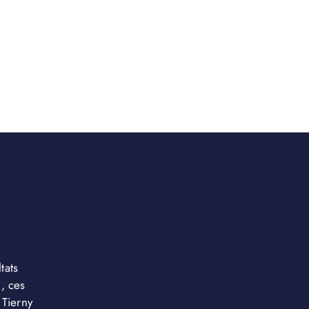
tats
, ces
 Tierny