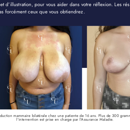
 et d’illustration, pour vous aider dans votre réflexion. Les rés
as forcément ceux que vous obtiendrez.
éduction mammaire bilatérale chez une patiente de 16 ans. Plus de 300 gramme
l'intervention est prise en charge par l'Assurance Maladie.