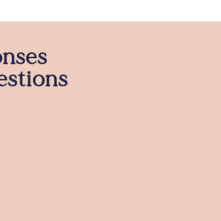
onses
estions