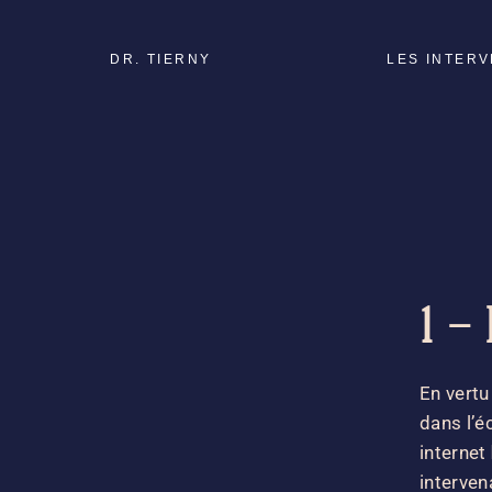
DR. TIERNY
LES INTER
Médecine esthétique
Mon visage
Ma poitrine
Ma silhouette
Mon corps post-partu
1 –
Chirurgie
reconstructrice
Chirurgie de l’homme
En vert
dans l’é
internet
interven