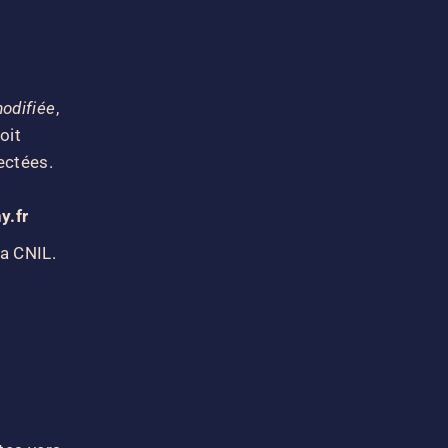
modifiée
,
oit
ectées.
y.fr
la CNIL
.