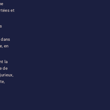
ne
rtées et
es
é dans
e, en
t la
le de
jurieux,
te,