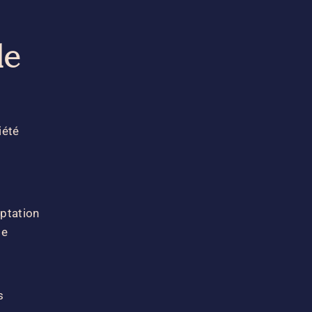
le
iété
aptation
le
s