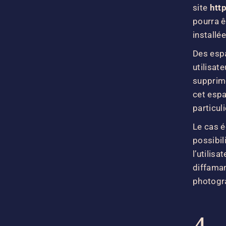
site
http
pourra ê
installé
Des espa
utilisate
supprim
cet espa
particul
Le cas 
possibil
l’utilis
diffaman
photogr