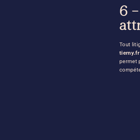
6 –
att
Tout liti
tierny.fr
permet p
compét