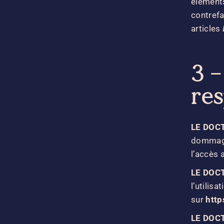
éléments
contref
articles
3 –
res
LE DOC
dommages
l’accès 
LE DOC
l’utilis
sur
http
LE DOC