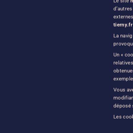
Le site
h
d’autres
externes
tierny.fr
La navig
provoquer
Un « coo
relative
obtenues
exemple
Vous ave
modifian
déposé 
Les cook