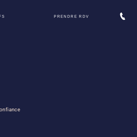
FS
PRENDRE RDV
ue
tum
me
confiance