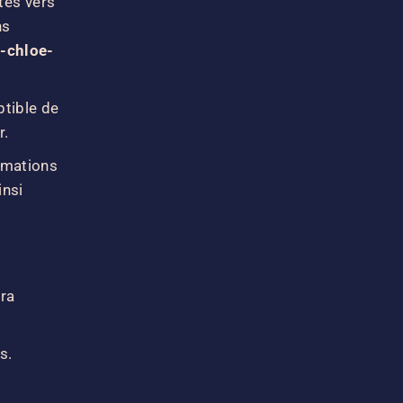
tes vers
ns
r-chloe-
tible de
r.
ormations
insi
r
era
s.