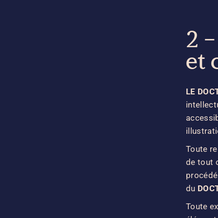
2 –
et 
LE DOC
intellec
accessib
illustrat
Toute re
de tout 
procédé 
du
DOCT
Toute ex