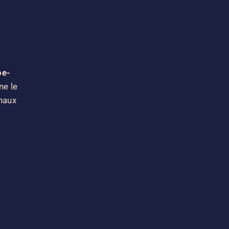
oe-
ne le
unaux