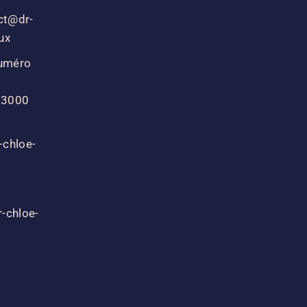
ct@dr-
ux
uméro
 33000
-chloe-
-chloe-