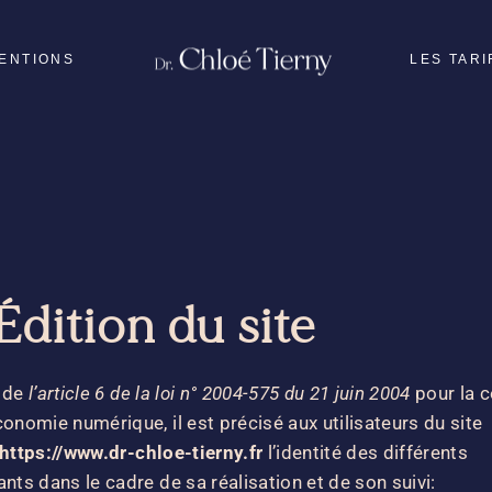
VENTIONS
LES TARI
Médecine Esthétiq
Mon visage
Ma poitrine
Ma silhouette
m
Mon corps post-par
 Édition du site
Chirurgie
reconstructrice
Chirurgie de l’hom
u de
l’article 6 de la loi n° 2004-575 du 21 juin 2004
pour la 
conomie numérique, il est précisé aux utilisateurs du site
https://www.dr-chloe-tierny.fr
l’identité des différents
ants dans le cadre de sa réalisation et de son suivi: