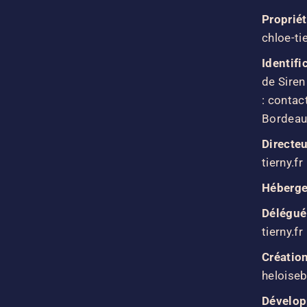
Propriét
chloe-ti
Identifi
de Sire
: contac
Bordeau
Directeu
tierny.fr
Héberge
Délégué
tierny.fr
Création
heloise
Dévelop