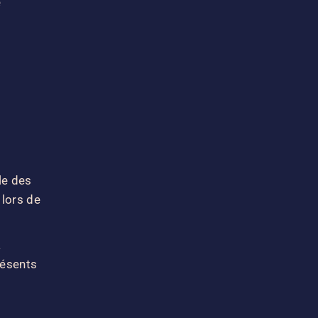
e
le des
 lors de
à
résents