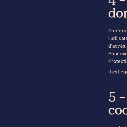
4 –
do
Conform
l’utilisa
d’accès,
Pour exe
Protect
Il est é
5 –
co